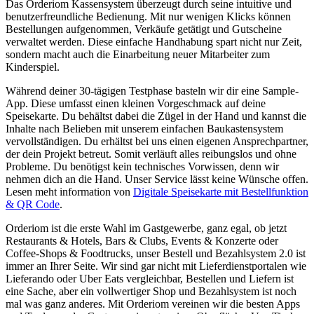
Das Orderiom Kassensystem überzeugt durch seine intuitive und
benutzerfreundliche Bedienung. Mit nur wenigen Klicks können
Bestellungen aufgenommen, Verkäufe getätigt und Gutscheine
verwaltet werden. Diese einfache Handhabung spart nicht nur Zeit,
sondern macht auch die Einarbeitung neuer Mitarbeiter zum
Kinderspiel.
Während deiner 30-tägigen Testphase basteln wir dir eine Sample-
App. Diese umfasst einen kleinen Vorgeschmack auf deine
Speisekarte. Du behältst dabei die Zügel in der Hand und kannst die
Inhalte nach Belieben mit unserem einfachen Baukastensystem
vervollständigen. Du erhältst bei uns einen eigenen Ansprechpartner,
der dein Projekt betreut. Somit verläuft alles reibungslos und ohne
Probleme. Du benötigst kein technisches Vorwissen, denn wir
nehmen dich an die Hand. Unser Service lässt keine Wünsche offen.
Lesen meht information von
Digitale Speisekarte mit Bestellfunktion
& QR Code
.
Orderiom ist die erste Wahl im Gastgewerbe, ganz egal, ob jetzt
Restaurants & Hotels, Bars & Clubs, Events & Konzerte oder
Coffee-Shops & Foodtrucks, unser Bestell und Bezahlsystem 2.0 ist
immer an Ihrer Seite. Wir sind gar nicht mit Lieferdienstportalen wie
Lieferando oder Uber Eats vergleichbar, Bestellen und Liefern ist
eine Sache, aber ein vollwertiger Shop und Bezahlsystem ist noch
mal was ganz anderes. Mit Orderiom vereinen wir die besten Apps