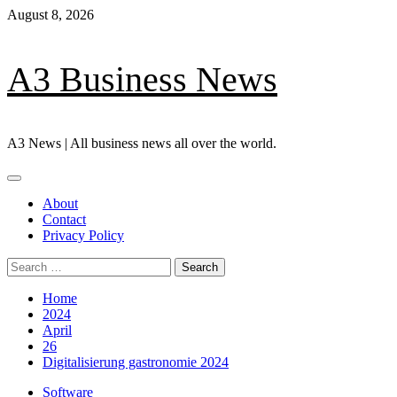
Skip
August 8, 2026
to
content
A3 Business News
A3 News | All business news all over the world.
Primary
Menu
About
Contact
Privacy Policy
Search
for:
Home
2024
April
26
Digitalisierung gastronomie 2024
Software