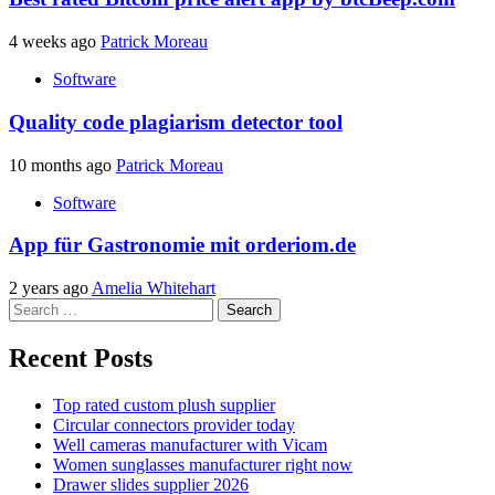
4 weeks ago
Patrick Moreau
Software
Quality code plagiarism detector tool
10 months ago
Patrick Moreau
Software
App für Gastronomie mit orderiom.de
2 years ago
Amelia Whitehart
Search
for:
Recent Posts
Top rated custom plush supplier
Circular connectors provider today
Well cameras manufacturer with Vicam
Women sunglasses manufacturer right now
Drawer slides supplier 2026