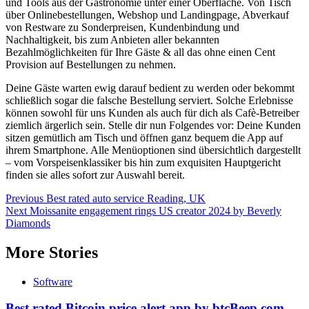
und Tools aus der Gastronomie unter einer Oberfläche. Von Tisch
über Onlinebestellungen, Webshop und Landingpage, Abverkauf
von Restware zu Sonderpreisen, Kundenbindung und
Nachhaltigkeit, bis zum Anbieten aller bekannten
Bezahlmöglichkeiten für Ihre Gäste & all das ohne einen Cent
Provision auf Bestellungen zu nehmen.
Deine Gäste warten ewig darauf bedient zu werden oder bekommt
schließlich sogar die falsche Bestellung serviert. Solche Erlebnisse
können sowohl für uns Kunden als auch für dich als Cafè-Betreiber
ziemlich ärgerlich sein. Stelle dir nun Folgendes vor: Deine Kunden
sitzen gemütlich am Tisch und öffnen ganz bequem die App auf
ihrem Smartphone. Alle Menüoptionen sind übersichtlich dargestellt
– vom Vorspeisenklassiker bis hin zum exquisiten Hauptgericht
finden sie alles sofort zur Auswahl bereit.
Post
Previous
Best rated auto service Reading, UK
Next
Moissanite engagement rings US creator 2024 by Beverly
navigation
Diamonds
More Stories
Software
Best rated Bitcoin price alert app by btcBeep.com